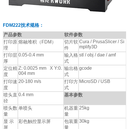
FDM222技术规格：
产品参数
软件参数
Cura / PrusaSlicer / Si
打印原
熔融堆积（FDM）
切片软
mplify3D
理
件
0.05-0.4 mm
stl / obj / dae / amf
打印层
输入格
厚
式
Z: 0.0025 mm X Y:0.
gcode
定位精
输出格
004 mm
度
式
20-180 m/s
MicroSD / USB
打印速
打印方
度
式
0.4 mm
喷头直
基本参数
径
25kg
喷头数
单喷头
机器重
量
量
30kg
显 示
彩色触控显示屏
包装重
屏
量