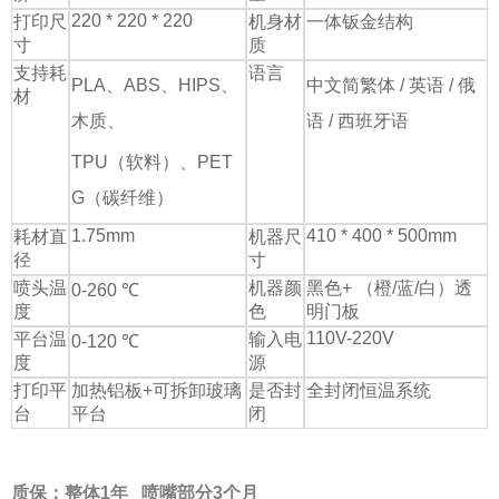
220 * 220 * 220
打印尺
机身材
一体钣金结构
寸
质
支持耗
语言
PLA、ABS、HIPS、
中文简繁体 / 英语 / 俄
材
木质、
语 / 西班牙语
TPU（软料）、PET
G（碳纤维）
1.75mm
410 * 400 * 500mm
耗材直
机器尺
径
寸
喷头温
机器颜
黑色+ （橙/蓝/白）透
0-260 ℃
度
色
明门板
110V-220V
平台温
输入电
0-120
℃
度
源
打印平
加热铝板+可拆卸玻璃
是否封
全封闭恒温系统
台
平台
闭
质保：整体1年 喷嘴部分3个月